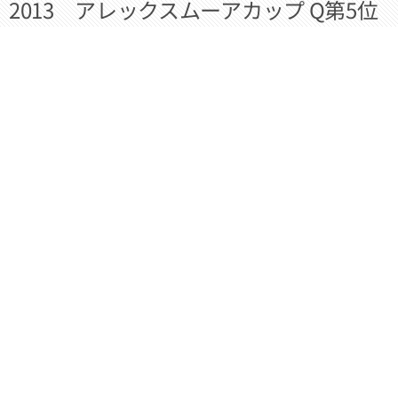
2013 アレックスムーアカップ Q第5位
2013 神奈川ダンス選手権 第6位
2013 日本インター 準々決勝
2013 東京ダンスグランプリ 準決勝
2014 東京ボールルームアカデミー 東
部選手賞
2014 スーパージャパンカップ タン
ゴ準決勝
2014 日本インター 準々決勝
2014 全関東ダンス選手権 第3位
2015 東北オープン 優勝
2015 東部日本ダンス選手権 5位