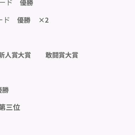
ダード
優勝🥇
ダード
優勝🥇×2
新人賞大賞🥇 敢闘賞大賞🥇
優勝🥈
第三位🥉
✨