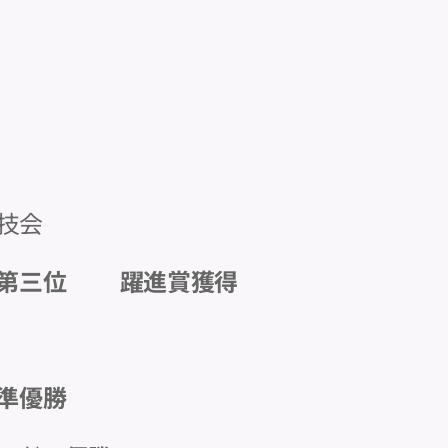
競技会
第三位🥉 躍進賞獲得✨
準優勝🥈