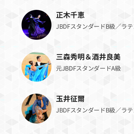
正木千恵
JBDFスタンダードB級／ラテ
三森秀明＆酒井良美
元JBDFスタンダードA級
玉井征爾
JBDFスタンダードB級／ラテ