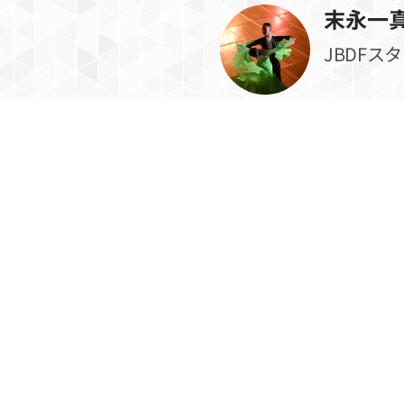
末永一
JBDFス
川島知也
JBDFスタンダードA級・ラテンB級