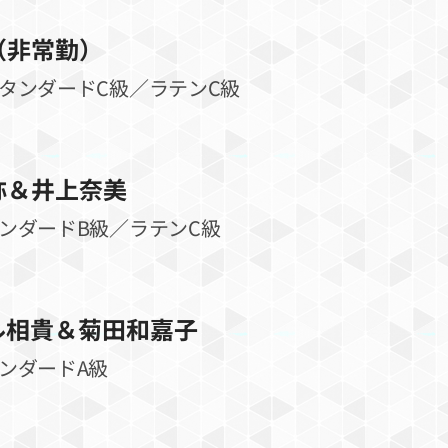
（非常勤）
スタンダードC級／ラテンC級
弥＆井上奈美
タンダードB級／ラテンC級
ル相貴＆菊田和嘉子
タンダードA級