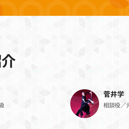
紹介
菅井学
級
相談役／元