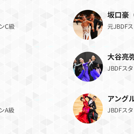
坂口豪
ンC級
元JBDF
大谷亮
JBDFス
アング
ンA級
JBDFス