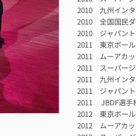
2010 九州イン
2010 全国国民
2010 ジャパン
2011 東京ボ
2011 ムーアカ
2011 スーパ
2011 九州イン
2011 ジャパン
2011 JBDF
2012 東京ボ
2012 ムーアカ