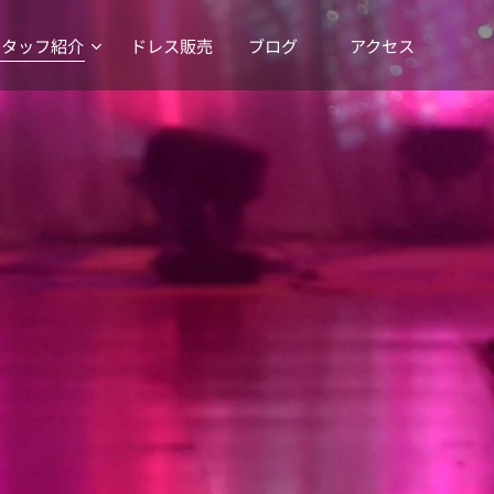
スタッフ紹介
ドレス販売
ブログ
アクセス