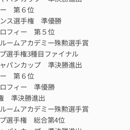
ター 第６位
ダンス選手権 準優勝
トロフィー 第５位
ールルームアカデミー殊勲選手賞
ップ選手権3種目ファイナル
ージャパンカップ 準決勝進出
ター 第６位
トロフィー 準優勝
選手権 準決勝進出
ールルームアカデミー殊勲選手賞
ップ選手権 総合第4位