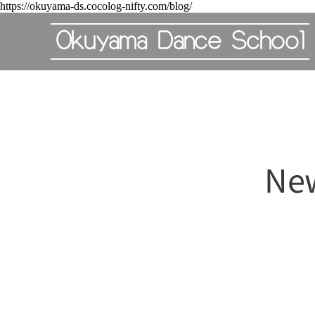
https://okuyama-ds.cocolog-nifty.com/blog/
Okuyama Dance School
N